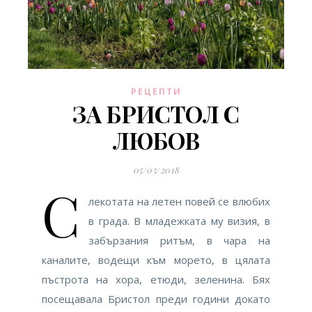
РЕЦЕПТИ
ЗА БРИСТОЛ С
ЛЮБОВ
05/05/2018
С
лекотата на летен повей се влюбих
в града. В младежката му визия, в
забързания ритъм, в чара на
каналите, водещи към морето, в цялата
пъстрота на хора, етюди, зеленина. Бях
посещавала Бристол преди години докато