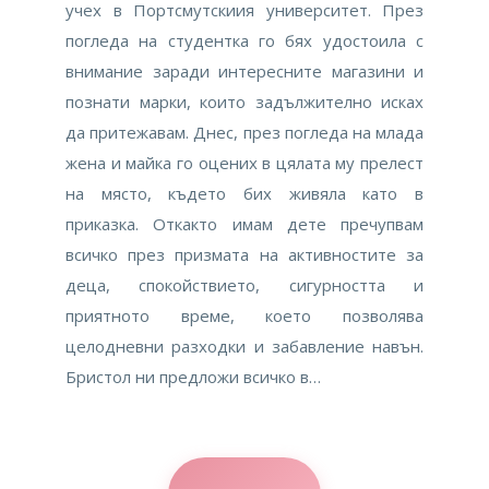
учех в Портсмутскиия университет. През
погледа на студентка го бях удостоила с
внимание заради интересните магазини и
познати марки, които задължително исках
да притежавам. Днес, през погледа на млада
жена и майка го оцених в цялата му прелест
на място, където бих живяла като в
приказка. Откакто имам дете пречупвам
всичко през призмата на активностите за
деца, спокойствието, сигурността и
приятното време, което позволява
целодневни разходки и забавление навън.
Бристол ни предложи всичко в…