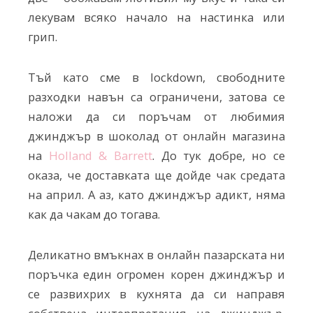
лекувам всяко начало на настинка или
грип.
Тъй като сме в lockdown, свободните
разходки навън са ограничени, затова се
наложи да си поръчам от любимия
джинджър в шоколад от онлайн магазина
на
Holland & Barrett
. До тук добре, но се
оказа, че доставката ще дойде чак средата
на април. А аз, като джинджър адикт, няма
как да чакам до тогава.
Деликатно вмъкнах в онлайн пазарската ни
поръчка един огромен корен джинджър и
се развихрих в кухнята да си направя