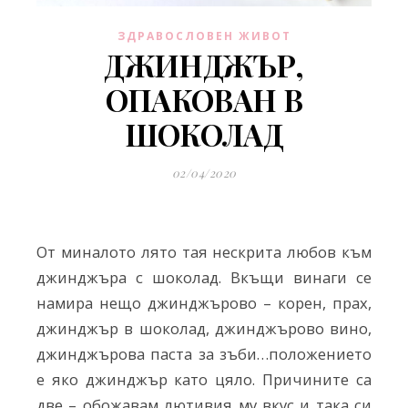
ЗДРАВОСЛОВЕН ЖИВОТ
ДЖИНДЖЪР,
ОПАКОВАН В
ШОКОЛАД
02/04/2020
От миналото лято тая нескрита любов към
джинджъра с шоколад. Вкъщи винаги се
намира нещо джинджърово – корен, прах,
джинджър в шоколад, джинджърово вино,
джинджърова паста за зъби…положението
е яко джинджър като цяло. Причините са
две – обожавам лютивия му вкус и така си