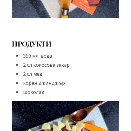
ПРОДУКТИ
350 мл. вода
2 сл кокосова захар
2 сл мед
корен джинджър
шоколад