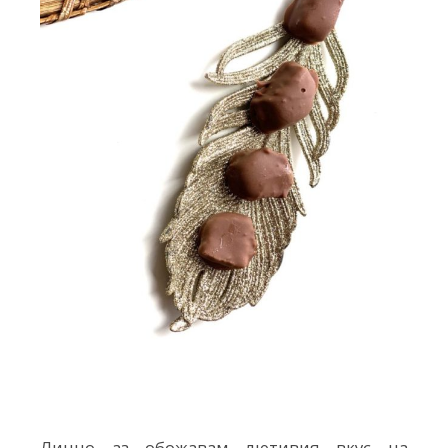
Лично аз обожавам лютивия вкус на