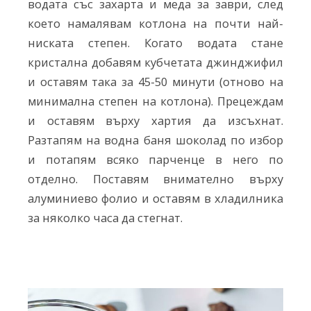
водата със захарта и меда за заври, след
което намалявам котлона на почти най-
ниската степен. Когато водата стане
кристална добавям кубчетата джинджифил
и оставям така за 45-50 минути (отново на
минимална степен на котлона). Прецеждам
и оставям върху хартия да изсъхнат.
Разтапям на водна баня шоколад по избор
и потапям всяко парченце в него по
отделно. Поставям внимателно върху
алуминиево фолио и оставям в хладилника
за няколко часа да стегнат.