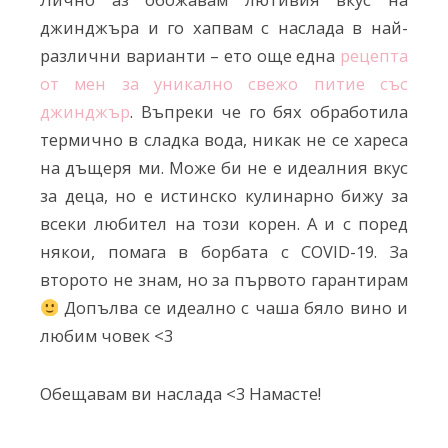
джинджъра и го хапвам с наслада в най-
различни варианти – ето още една
рецепта
от мен за уникално свежо питие със
джинджър
. Въпреки че го бях обработила
термично в сладка вода, никак не се хареса
на дъщеря ми. Може би не е идеалния вкус
за деца, но е истинско кулинарно бижу за
всеки любител на този корен. А и с поред
някои, помага в борбата с COVID-19. За
второто не знам, но за първото гарантирам
Допълва се идеално с чаша бяло вино и
любим човек <3
Обещавам ви наслада <3 Намасте!