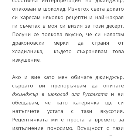
собствена интерпретация на джинджър,
опакован в шоколад. Изчетох света докато
си харесам няколко рецепти и най-накрая
ги съчетах в моя си визия за този десерт.
Получи се толкова вкусно, че си налагам
драконовски мерки да страня от
хладилника, където съхранявам това
изкушение.
Ако и вие като мен обичате джинджър,
сърцато ви препоръчвам да опитате
джинджър в шоколад ала Русалката
и ви
обещавам, че като катеричка ще си
натъпчете устата с тази вкусотия.
Рецептичката ми е проста, а времето за
изпълнение поносимо. Всъщност с тази