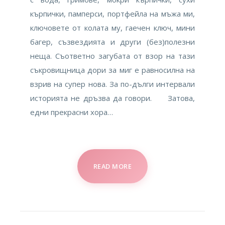
кърпички, памперси, портфейла на мъжа ми,
ключовете от колата му, гаечен ключ, мини
багер, съзвездията и други (без)полезни
неща. Съответно загубата от взор на тази
съкровищница дори за миг е равносилна на
взрив на супер нова. За по-дълги интервали
историята не дръзва да говори. Затова,
едни прекрасни хора…
READ MORE