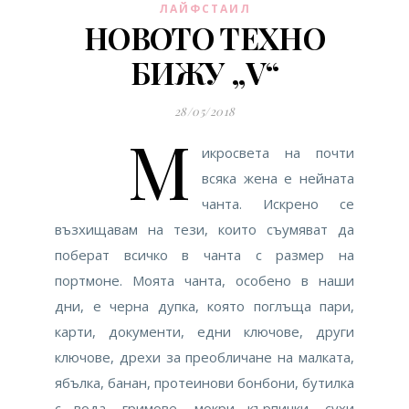
ЛАЙФСТАИЛ
НОВОТО ТЕХНО
БИЖУ „V“
28/05/2018
М
икросвета на почти
всяка жена е нейната
чанта. Искрено се
възхищавам на тези, които съумяват да
поберат всичко в чанта с размер на
портмоне. Моята чанта, особено в наши
дни, е черна дупка, която поглъща пари,
карти, документи, едни ключове, други
ключове, дрехи за преобличане на малката,
ябълка, банан, протеинови бонбони, бутилка
с вода, гримове, мокри кърпички, сухи