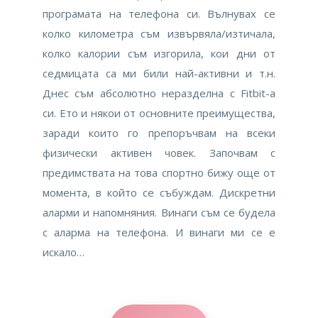
програмата на телефона си. Вълнувах се
колко километра съм извървяла/изтичала,
колко калории съм изгорила, кои дни от
седмицата са ми били най-активни и т.н.
Днес съм абсолютно неразделна с Fitbit-а
си. Ето и някои от основните преимущества,
заради които го препоръчвам на всеки
физически активен човек. Започвам с
предимствата на това спортно бижу още от
момента, в който се събуждам. Дискретни
аларми и напомняния. Винаги съм се будела
с аларма на телефона. И винаги ми се е
искало…