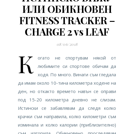
ИЛИ ОБИКНОВЕН
FITNESS TRACKER –
CHARGE 2 vs LEAF
08/06/2018
К
огато не спортувам някой от
любимите си спортове обичам да
ходя. По много. Винаги съм гледала
да имам около 10-тина километра ходене на
ден, но откакто времето навън се оправи
под 15-20 километра дневно не слизам.
Истински се забавлявам да следя колко
крачки съм направила, колко километри съм
изминала и колко калории (приблизително)
съм изгорила. Обикновено проследявам