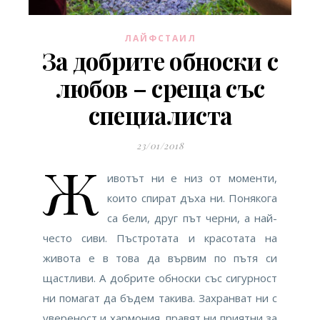
ЛАЙФСТАИЛ
За добрите обноски с
любов – среща със
специалиста
23/01/2018
Ж
ивотът ни е низ от моменти,
които спират дъха ни. Понякога
са бели, друг път черни, а най-
често сиви. Пъстротата и красотата на
живота е в това да вървим по пътя си
щастливи. А добрите обноски със сигурност
ни помагат да бъдем такива. Захранват ни с
увереност и хармония, правят ни приятни за