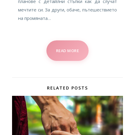
планове с детайлни стъпки как да случат
мечтите си. За други, обаче, пътешествието
на промяната…
READ MORE
RELATED POSTS