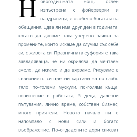
Н
овогодишната нощ, освен
изпъстрена с фойерверки и
наздравици, е особено богата и на
обещания. Едва ли има друг ден в годината,
когато да даваме така уверено заявка за
промените, които искаме да случим със себе
си, с живота си. Празничната еуфория е така
завладяваща, че ни окрилява да мечтаем
смело, да искаме и да вярваме. Рисуваме в
съзнанието си цветни картини на по-слабо
тяло, по-големи мускули, по-голяма къща,
повишение в работата, 5 деца, далечни
пътувания, лично време, собствен бизнес,
много приятели. Новото начало ни е
напомпало с нови сили и богато
въображение. По-отдадените дори списват