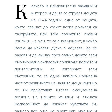
К
олкото и изключително забавни и
интересни да ни се струват децата
на 1.5-4 години, едно от нещата,
които плашат до смърт всеки родител са
тантрумите или така познатите гневни
изблици. За мен, те са онзи момент, в който
искам да изкопая дупка в асфалта, да се
заровя и да дишам през сламка докато тази
емоционална експлозия приключи. Колкото и
притеснителни да изглеждат тези
състояния, те са една напълно нормална
част от развитието на нашите деца. Именно
те ни представят цялата емоционална
вселена на нашите мъници и тяхната
неспособност да изкажат чувствата си,
защото все още не знаят как. Именно и