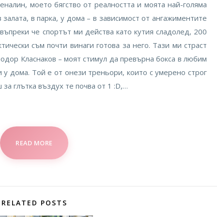
еналин, моето бягство от реалността и моята най-голяма
 залата, в парка, у дома – в зависимост от ангажиментите
въпреки че спортът ми действа като кутия сладолед, 200
тически съм почти винаги готова за него. Тази ми страст
одор Класнаков – моят стимул да превърна бокса в любим
и у дома. Той е от онези треньори, които с умерено строг
 за глътка въздух те почва от 1 :D,…
READ MORE
RELATED POSTS