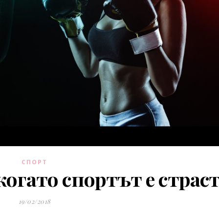
СПОРТ
огато спортът е страс
19/02/2018