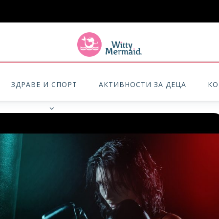
A practical blog for impractical women & mums.
ЗДРАВЕ И СПОРТ
АКТИВНОСТИ ЗА ДЕЦА
КО