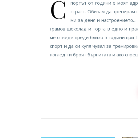
С
портът от години е моят адр
страст. Обичам да тренирам в
ми за деня и настроението… 
грамов шоколад и торта в едно и прак
ме отведе преди близо 5 години при Т
спорт и да си купя чувал за тренировк
поглед ти броят бърпитата и ако спреш