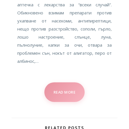
aптечка с лекарства за “всеки случай”.
Обикновено взимам препарати против
ухапване от насекоми, антипирептици,
нещо против разстройство, сополи, гърло,
лошо настроение, слънце, луна,
пълнолуние, капки за очи, отвара за
проблемен сън, нокът от алигатор, перо от
албинос,…
READ MORE
RELATED POSTS