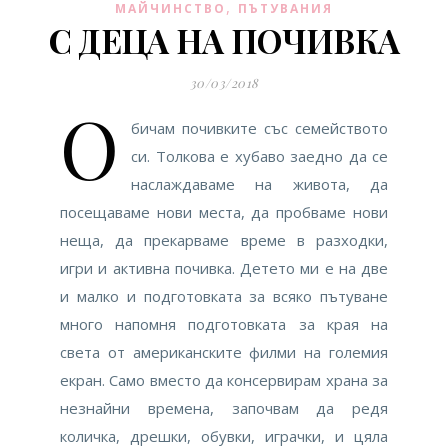
,
МАЙЧИНСТВО
ПЪТУВАНИЯ
С ДЕЦА НА ПОЧИВКА
30/03/2018
О
бичам почивките със семейството
си. Толкова е хубаво заедно да се
наслаждаваме на живота, да
посещаваме нови места, да пробваме нови
неща, да прекарваме време в разходки,
игри и активна почивка. Детето ми е на две
и малко и подготовката за всяко пътуване
много напомня подготовката за края на
света от американските филми на големия
екран. Само вместо да консервирам храна за
незнайни времена, започвам да редя
количка, дрешки, обувки, играчки, и цялa