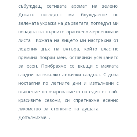
събуждащ сетивата аромат на зелено.
Докато погледът ми блуждаеше по
зелената украска на дърветата, погледът ми
попадна на първите оранжево-червеникави
листа. Кожата на лицето ми настръхна от
ледения дъх на вятъра, който властно
премина покрай мен, оставяйки усещането
за есен. Прибрахме се вкъщи с малката
гладни за няколко лъжички сладост. С доза
носталгия по летните дни и изпълнени с
вълнение по очарованието на един от най-
красивите сезони, си спретнахме есенно
лакомство за стопляне на душата.
Допълнихме…