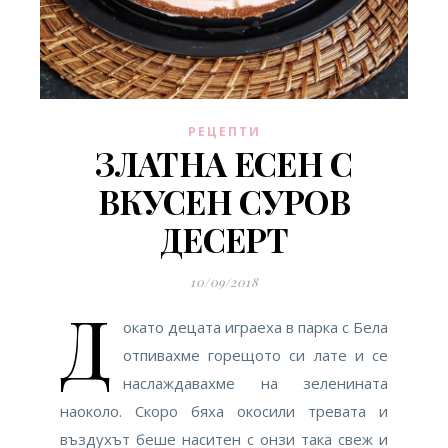
РЕЦЕПТИ
ЗЛАТНА ЕСЕН С
ВКУСЕН СУРОВ
ДЕСЕРТ
10/09/2018
Д
окато децата играеха в парка с Бела
отпивахме горещото си лате и се
наслаждавахме на зеленината
наоколо. Скоро бяха окосили тревата и
въздухът беше наситен с онзи така свеж и