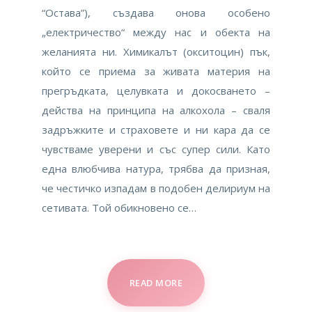
“Остава”), създава онова особено
„електричество“ между нас и обекта на
желанията ни. Химикалът (окситоцин) пък,
който се приема за живата материя на
прегръдката, целувката и докосването –
действа на принципа на алкохола – сваля
задръжките и страховете и ни кара да се
чувстваме уверени и със супер сили. Като
една влюбчива натура, трябва да призная,
че честичко изпадам в подобен делириум на
сетивата. Той обикновено се…
READ MORE