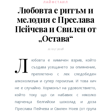
ЛАЙФСТАИЛ
Любовта е ритъм и
мелодия с Преслава
Пейчева и Свилен от
„Остава“
11/02/2018
Л
юбовта е химичен взрив, който
създава усещането за опиянение,
преплетено с лек следобеден
алкохолизъм и супер героизъм. И това хич
не е случайно. Хормонът на удоволствието,
който току що си набавих с няколко
парченца белгийски шоколад и доза
Преслава Пейчева и Свилен Ноев (от група