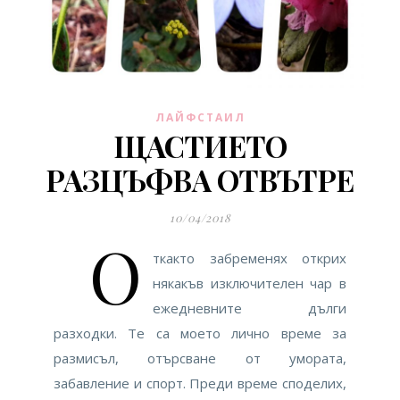
ЛАЙФСТАИЛ
ЩАСТИЕТО
РАЗЦЪФВА ОТВЪТРЕ
10/04/2018
О
ткакто забременях открих
някакъв изключителен чар в
ежедневните дълги
разходки. Те са моето лично време за
размисъл, отърсване от умората,
забавление и спорт. Преди време споделих,