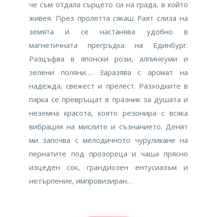
че съм отдала сърцето си на града, в който
живея. През пролетта сякаш Раят слиза на
земята и се настанява удобно в
магнетичната прегръдка на Единбург.
Разцъфва в японски рози, алпинеуми и
зелени поляни…. Заразява с аромат на
надежда, свежест и прелест. Разходките в
парка се превръщат в празник за душата и
неземна красота, която резонира с всяка
вибрация на мислите и съзнанието. Денят
ми започва с мелодичното чуруликане на
пернатите под прозореца и чаша прясно
изцеден сок, грандиозен ентусиазъм и
нетърпение, импровизиран…