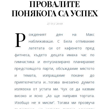
ПРОВАЛИТЕ
ПОНЯКОГА СА УСПЕХ
27/03/2019
Р
ожденият ден на Макс
наближаваше. С Бела отпивахме
латетата си от кафенето пред
фитнеса, където децата имаха час по
гимнастика и ентусиазирано планирахме
предстоящото парти, обсъждахме мястото
и темата, изпращахме покани до
приятелчетата и…тогава внезапно думите
излязоха от устата ми. Чух се да казвам
високо и ясно: „Аз ще направя тортата.
Изобщо не я мисли“. Тогава ми прозвуча