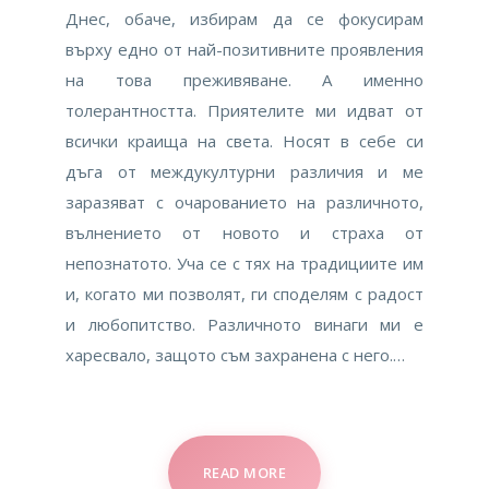
Днес, обаче, избирам да се фокусирам
върху едно от най-позитивните проявления
на това преживяване. А именно
толерантността. Приятелите ми идват от
всички краища на света. Носят в себе си
дъга от междукултурни различия и ме
заразяват с очарованието на различното,
вълнението от новото и страха от
непознатото. Уча се с тях на традициите им
и, когато ми позволят, ги споделям с радост
и любопитство. Различното винаги ми е
харесвало, защото съм захранена с него.…
READ MORE