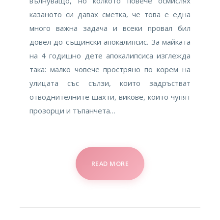
вълнуващо, но колкото повече осмислях
казаното си давах сметка, че това е една
много важна задача и всеки провал бил
довел до същински апокалипсис. За майката
на 4 годишно дете апокалипсиса изглежда
така: малко човече простряно по корем на
улицата със сълзи, които задръстват
отводнителните шахти, викове, които чупят
прозорци и тъпанчета…
READ MORE