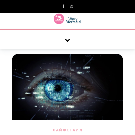
A practical blog for impractical women & mums.
ЛАЙФСТАИЛ