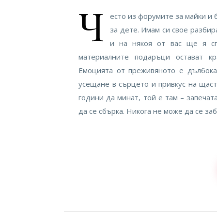
Ч
есто из форумите за майки и
за дете. Имам си свое разби
и на някоя от вас ще я с
материалните подаръци остават кр
Емоцията от преживяното е дълбока 
усещане в сърцето и привкус на щаст
години да минат, той е там – запечат
да се сбърка. Никога не може да се за