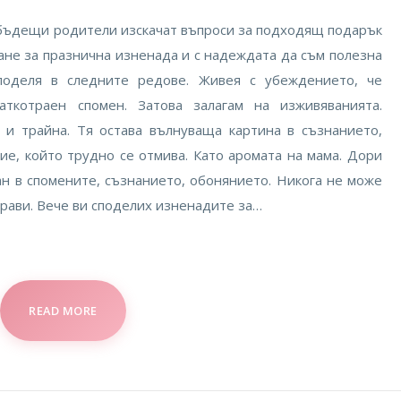
 бъдещи родители изскачат въпроси за подходящ подарък
ране за празнична изненада и с надеждата да съм полезна
поделя в следните редове. Живея с убеждението, че
аткотраен спомен. Затова залагам на изживяванията.
и трайна. Тя остава вълнуваща картина в съзнанието,
ие, който трудно се отмива. Като аромата на мама. Дори
ан в спомените, съзнанието, обонянието. Никога не може
брави. Вече ви споделих изненадите за…
READ MORE