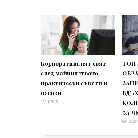
Корпоративният свят
ТОП 
след майчинството –
ОБР
практически съвети и
ЗАН
насоки
ВДЪ
15/01/2018
КОЛ
ЗА Д
09/12/201