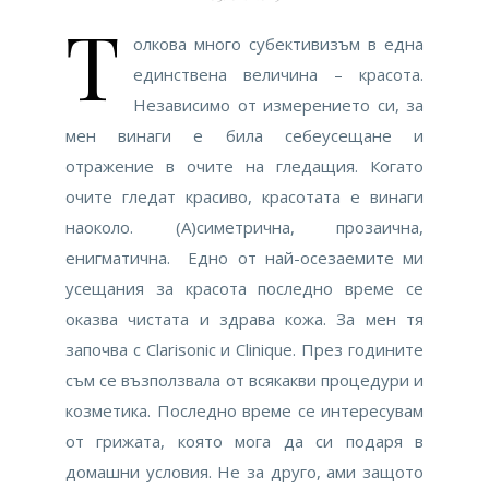
Т
олкова много субективизъм в една
единствена величина – красота.
Независимо от измерението си, за
мен винаги е била себеусещане и
отражение в очите на гледащия. Когато
очите гледат красиво, красотата е винаги
наоколо. (А)симетрична, прозаична,
енигматична. Едно от най-осезаемите ми
усещания за красота последно време се
оказва чистата и здрава кожа. За мен тя
започва с Clarisonic и Clinique. През годините
съм се възползвала от всякакви процедури и
козметика. Последно време се интересувам
от грижата, която мога да си подаря в
домашни условия. Не за друго, ами защото