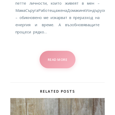
петте личности, които живеят в мен –
МамаСъругаРаботещаженаДомакиняУондъруоман
– обикновено ме изкарват в преразход на
енергия и време. А възобновяващите
процеси рядко…
READ MORE
RELATED POSTS