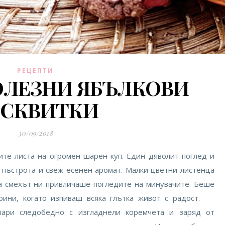
РЕЦЕПТИ
ОЛЕЗНИ ЯБЪЛКОВИ
ИСКВИТКИ
30/09/2018
те листа на огромен шарен куп. Един дяволит поглед и
 пъстрота и свеж есенен аромат. Малки цветни листенца
 а смехът ни привличаше погледите на минувачите. Беше
трини, когато изпиваш всяка глътка живот с радост.
ари следобедно с изгладнели коремчета и заряд от