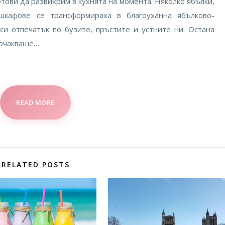
отови да развихрим в кухнята на момента. Няколко ябълки,
кафове се трансформираха в благоуханна ябълково-
 си отпечатък по бузите, пръстите и устните ни. Остана
о очакваше…
READ MORE
RELATED POSTS