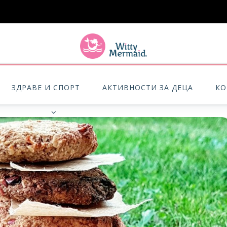
A practical blog for impractical women & mums.
ЗДРАВЕ И СПОРТ
АКТИВНОСТИ ЗА ДЕЦА
КО