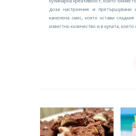
кулинарна креативност, който бяхме г
доза настроение и претършувани ш
канелена смес, която остави сладкия
известно количество и в купата, коет