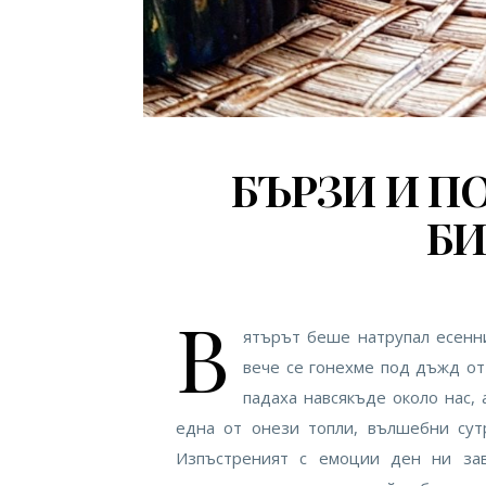
БЪРЗИ И П
Б
В
ятърът беше натрупал есенни
вече се гонехме под дъжд от
падаха навсякъде около нас,
една от онези топли, вълшебни су
Изпъстреният с емоции ден ни зав