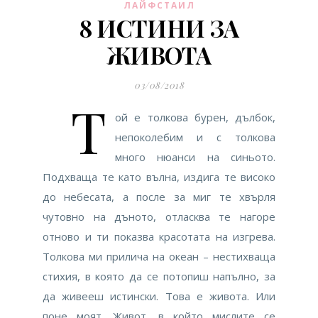
ЛАЙФСТАИЛ
8 ИСТИНИ ЗА
ЖИВОТА
03/08/2018
Т
ой е толкова бурен, дълбок,
непоколебим и с толкова
много нюанси на синьото.
Подхваща те като вълна, издига те високо
до небесата, а после за миг те хвърля
чутовно на дъното, отласква те нагоре
отново и ти показва красотата на изгрева.
Толкова ми прилича на океан – нестихваща
стихия, в която да се потопиш напълно, за
да живееш истински. Това е живота. Или
поне моят. Живот, в който мислите се