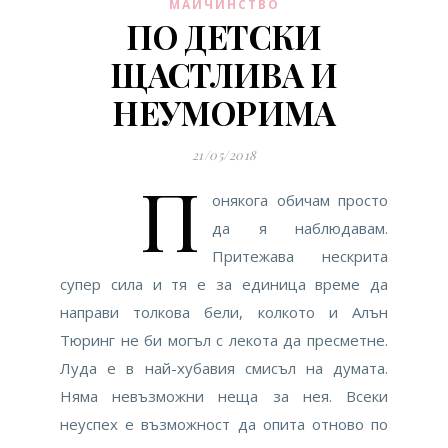
МАЙЧИНСТВО
ПО ДЕТСКИ
ЩАСТЛИВА И
НЕУМОРИМА
21/05/2018
П
онякога обичам просто
да я наблюдавам.
Притежава нескрита
супер сила и тя е за единица време да
направи толкова бели, колкото и Алън
Тюринг не би могъл с лекота да пресметне.
Луда е в най-хубавия смисъл на думата.
Няма невъзможни неща за нея. Всеки
неуспех е възможност да опита отново по