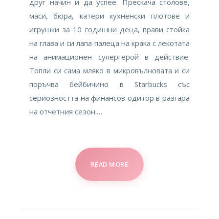
друг начин и да успее. Прескача столове,
маси, бюра, катери кухненски плотове и
игрушки за 10 годишни деца, прави стойка
на глава и си лапа палеца на крака с лекотата
на анимационен супергерой в действие.
Топли си сама мляко в микровълновата и си
поръчва бейбичино в Starbucks със
сериозността на финансов одитор в разгара
на отчетния сезон.…
READ MORE