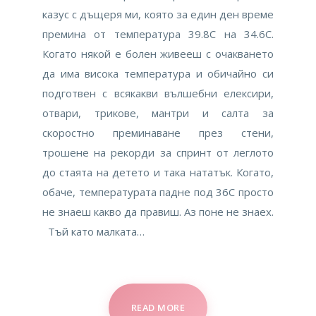
казус с дъщеря ми, която за един ден време
премина от температура 39.8С на 34.6С.
Когато някой е болен живееш с очакването
да има висока температура и обичайно си
подготвен с всякакви вълшебни елексири,
отвари, трикове, мантри и салта за
скоростно преминаване през стени,
трошене на рекорди за спринт от леглото
до стаята на детето и така нататък. Когато,
обаче, температурата падне под 36С просто
не знаеш какво да правиш. Аз поне не знаех.
Тъй като малката…
READ MORE