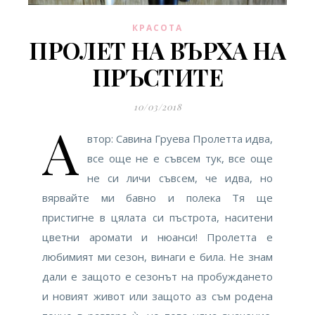
КРАСОТА
ПРОЛЕТ НА ВЪРХА НА
ПРЪСТИТЕ
10/03/2018
А
втор: Савина Груева Пролетта идва,
все още не е съвсем тук, все още
не си личи съвсем, че идва, но
вярвайте ми бавно и полека Тя ще
пристигне в цялата си пъстрота, наситени
цветни аромати и нюанси! Пролетта е
любимият ми сезон, винаги е била. Не знам
дали е защото е сезонът на пробуждането
и новият живот или защото аз съм родена