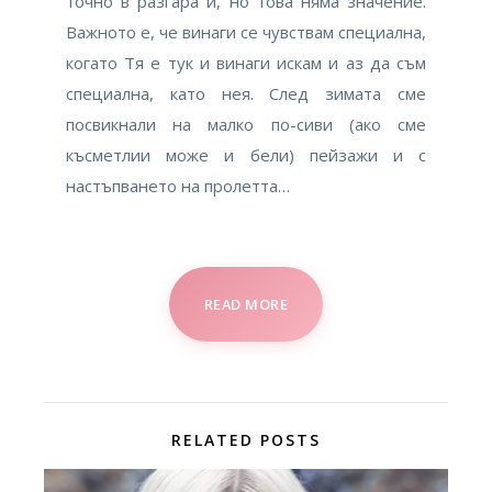
точно в разгара ѝ, но това няма значение.
Важното е, че винаги се чувствам специална,
когато Тя е тук и винаги искам и аз да съм
специална, като нея. След зимата сме
посвикнали на малко по-сиви (ако сме
късметлии може и бели) пейзажи и с
настъпването на пролетта…
READ MORE
RELATED POSTS