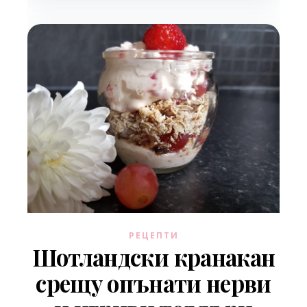
РЕЦЕПТИ
Шотландски кранакан
срещу опънати нерви