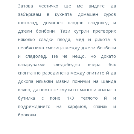
Затова честичко ще ме видите да
забърквам в кухнята домашен суров
шоколад, домашен плодов сладолед и
джели бонбони. Тази сутрин претворих
няколко сладки плода, мед и рикота в
необяснима смесица между джели бонбони
и сладолед. Не че нещо, но докато
пазарувахме следобедно вчера бях
спонтанно разединена между опитите й да
докопа някакви мазни понички на щанда
вляво, да помъкне смути от манго и ананас в
бутилка с поне 1/3 теглото й и
подреждането на карфиол, спанак и
броколи…