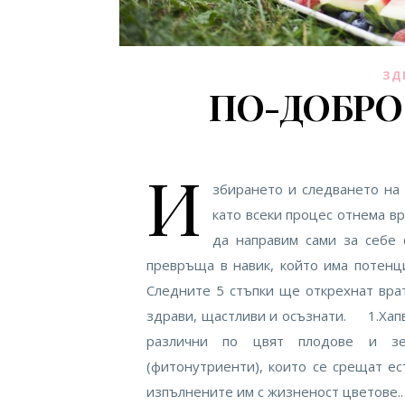
ЗД
ПО-ДОБРО 
И
збирането и следването на
като всеки процес отнема вр
да направим сами за себе 
превръща в навик, който има потенц
Следните 5 стъпки ще открехнат врат
здрави, щастливи и осъзнати. 1.Хап
различни по цвят плодове и зе
(фитонутриенти), които се срещат е
изпълнените им с жизненост цветове.