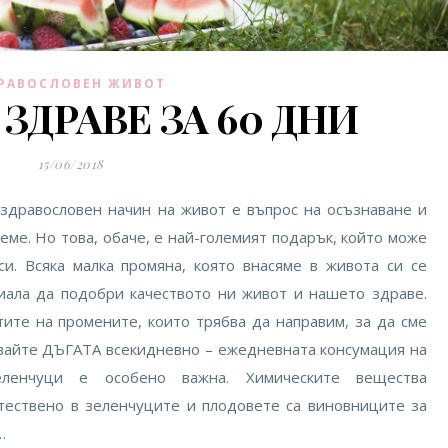
РАВОСЛОВЕН ЖИВОТ
ЗДРАВЕ ЗА 60 ДНИ
15/06/2018
 здравословен начин на живот е въпрос на осъзнаване и
еме. Но това, обаче, е най-големият подарък, който може
си. Всяка малка промяна, която внасяме в живота си се
иала да подобри качеството ни живот и нашето здраве.
ите на промените, които трябва да направим, за да сме
вайте ДЪГАТА всекидневно – ежедневната консумация на
ленчуци е особено важна. Химическите вещества
стествено в зеленчуците и плодовете са виновниците за
…