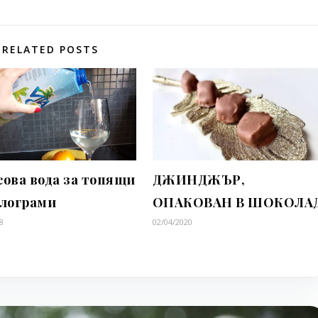
RELATED POSTS
сова вода за топящи
ДЖИНДЖЪР,
илограми
ОПАКОВАН В ШОКОЛА
8
02/04/2020