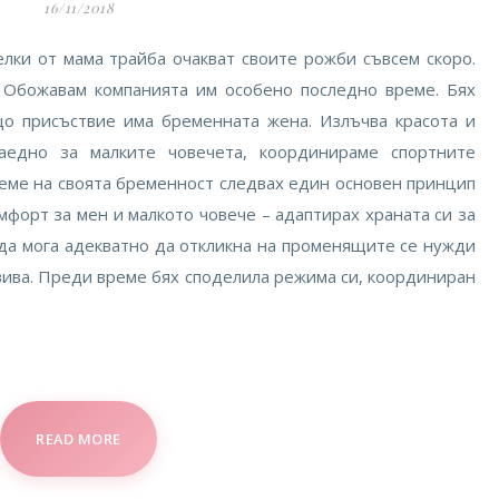
16/11/2018
елки от мама трайба очакват своите рожби съвсем скоро.
 Обожавам компанията им особено последно време. Бях
що присъствие има бременната жена. Излъчва красота и
заедно за малките човечета, координираме спортните
еме на своята бременност следвах един основен принцип
мфорт за мен и малкото човече – адаптирах храната си за
 да мога адекватно да откликна на променящите се нужди
звива. Преди време бях споделила режима си, координиран
READ MORE