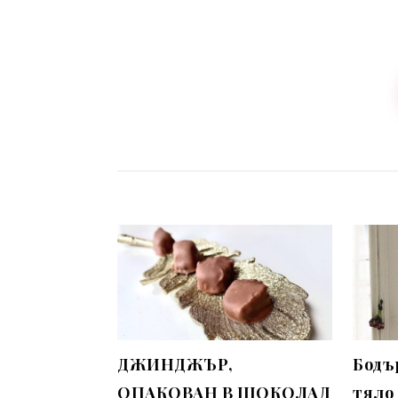
ДЖИНДЖЪР,
Бодъ
ОПАКОВАН В ШОКОЛАД
тяло