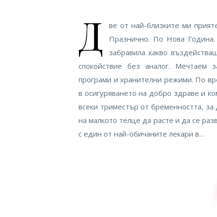
Д
ве от най-близките ми прият
Празнично. По Нова Година.
забравила какво въздейства
спокойствие без аналог. Мечтаем 
програми и хранителни режими. По вр
в осигуряването на добро здраве и ко
всеки триместър от бременността, за
на малкото телце да расте и да се ра
с един от най-обичаните лекари в…