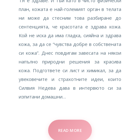
ТЯ е здраве. И тъй като в чисто физически
план, кожата е най-големият орган в телата
ни може да стесним това разбиране до
сентенцията, че красотата е здрава кожа.
Кой не иска да има гладка, сияйна и здрава
кожа, за да се “чувства добре в собствената
си кожа”. Днес повдигам завесата на някои
напълно природни решения за красива
кожа. Подгответе си лист и химикал, за да
увековечите и страхотните идеи, които
Силвия Недева дава в интервюто си за
изпитани домашни…
READ MORE