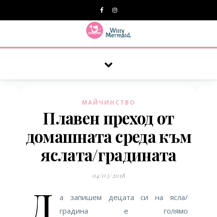
A practical blog for impractical women & mums.
МАЙЧИНСТВО
Плавен преход от
домашната среда към
яслата/градината
04/03/2018
Д
а запишем децата си на ясла/
градина е голямо