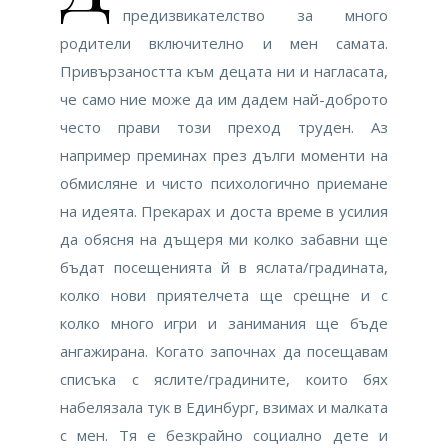
предизвикателство за много
родители включително и мен самата.
Привързаността към децата ни и нагласата,
че само ние може да им дадем най-доброто
често прави този преход труден. Аз
например преминах през дълги моменти на
обмисляне и чисто психологично приемане
на идеята. Прекарах и доста време в усилия
да обясня на дъщеря ми колко забавни ще
бъдат посещенията й в яслата/градината,
колко нови приятелчета ще срещне и с
колко много игри и занимания ще бъде
ангажирана. Когато започнах да посещавам
списъка с яслите/градините, които бях
набелязала тук в Единбург, взимах и малката
с мен. Тя е безкрайно социално дете и