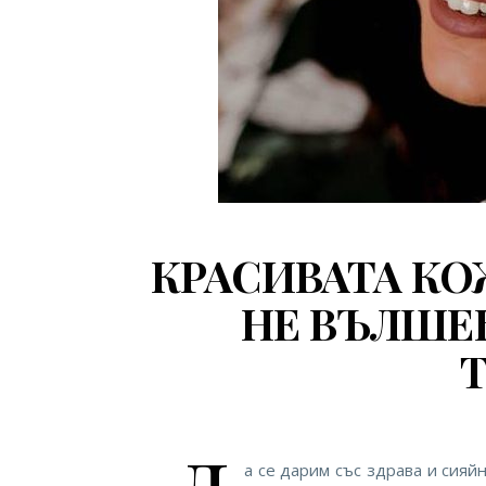
КРАСИВАТА КО
НЕ ВЪЛШЕБ
а се дарим със здрава и сияй