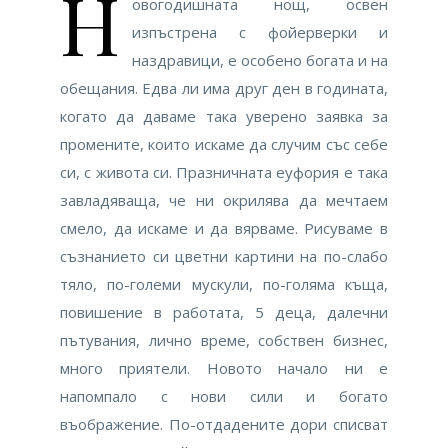
Н
овогодишната нощ, освен
изпъстрена с фойерверки и
наздравици, е особено богата и на
обещания. Едва ли има друг ден в годината,
когато да даваме така уверено заявка за
промените, които искаме да случим със себе
си, с живота си. Празничната еуфория е така
завладяваща, че ни окрилява да мечтаем
смело, да искаме и да вярваме. Рисуваме в
съзнанието си цветни картини на по-слабо
тяло, по-големи мускули, по-голяма къща,
повишение в работата, 5 деца, далечни
пътувания, лично време, собствен бизнес,
много приятели. Новото начало ни е
напомпало с нови сили и богато
въображение. По-отдадените дори списват