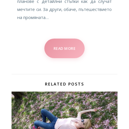
планове с детайлни стъпки как да случат
мечтите си. За други, обаче, пътешествието
на промяната…
READ MORE
RELATED POSTS