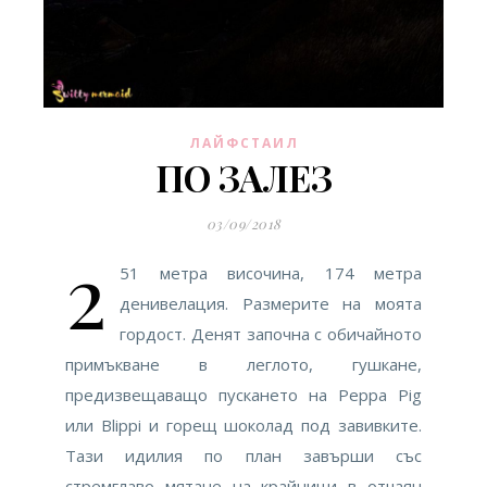
ЛАЙФСТАИЛ
ПО ЗАЛЕЗ
03/09/2018
2
51 метра височина, 174 метра
денивелация. Размерите на моята
гордост. Денят започна с обичайното
примъкване в леглото, гушкане,
предизвещаващо пускането на Peppa Pig
или Blippi и горещ шоколад под завивките.
Тази идилия по план завърши със
стремглаво мятане на крайници в отчаян