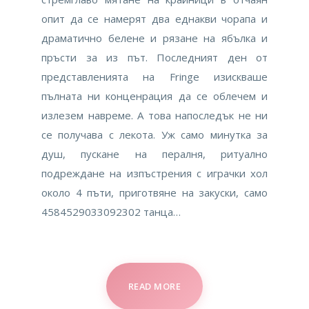
опит да се намерят два еднакви чорапа и
драматично белене и рязане на ябълка и
пръсти за из път. Последният ден от
представленията на Fringe изискваше
пълната ни конценрация да се облечем и
излезем навреме. А това напоследък не ни
се получава с лекота. Уж само минутка за
душ, пускане на пералня, ритуално
подреждане на изпъстрения с играчки хол
около 4 пъти, приготвяне на закуски, само
4584529033092302 танца…
READ MORE