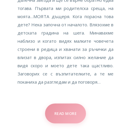
далечна звезда и ще се върне обратно едва
тогава. Първата ми родителска среща, на
моята…МОЯТА дъщеря. Кога порасна това
дете? Нека започна от началото. Влязохме в
детската градина на шега. Минавахме
наблизо и когато видях малките човечета
строени в редица и хванати за ръчички да
влизат в двора, изпитах силно желание да
видя скоро и моето дете така щастливо.
Заговорих се с възпитателките, а те ме
поканиха да разгледам и да поговоря…
READ MORE