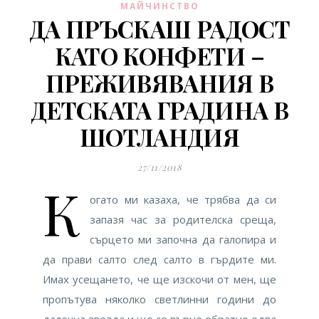
МАЙЧИНСТВО
ДА ПРЪСКАШ РАДОСТ
КАТО КОНФЕТИ –
ПРЕЖИВЯВАНИЯ В
ДЕТСКАТА ГРАДИНА В
ШОТЛАНДИЯ
27/11/2018
К
огато ми казаха, че трябва да си
запазя час за родителска среща,
сърцето ми започна да галопира и
да прави салто след салто в гърдите ми.
Имах усещането, че ще изскочи от мен, ще
пропътува няколко светлинни години до