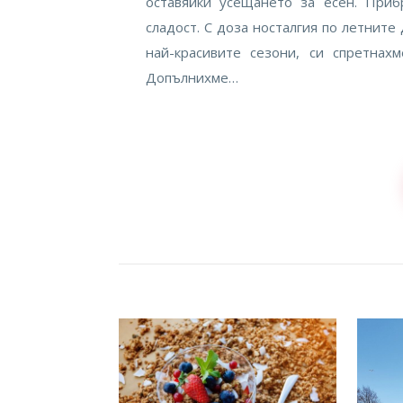
оставяйки усещането за есен. Приб
сладост. С доза носталгия по летните
най-красивите сезони, си спрет
Допълнихме…