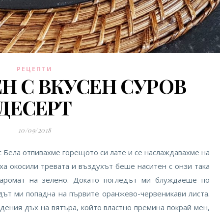
РЕЦЕПТИ
Н С ВКУСЕН СУРОВ
ДЕСЕРТ
10/09/2018
 с Бела отпивахме горещото си лате и се наслаждавахме на
ха окосили тревата и въздухът беше наситен с онзи така
аромат на зелено. Докато погледът ми блуждаеше по
едът ми попадна на първите оранжево-червеникави листа.
дения дъх на вятъра, който властно премина покрай мен,