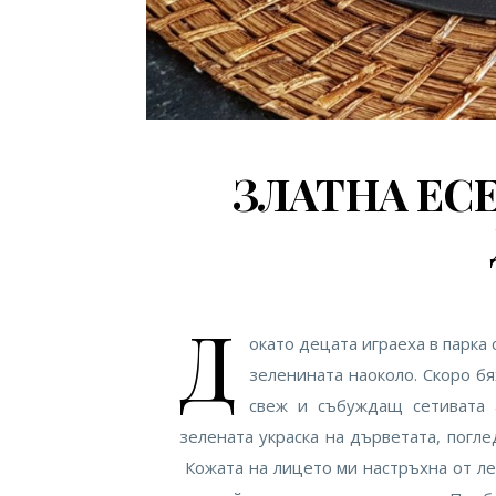
ЗЛАТНА ЕСЕ
Д
окато децата играеха в парка
зеленината наоколо. Скоро бя
свеж и събуждащ сетивата 
зелената украска на дърветата, погл
Кожата на лицето ми настръхна от ле