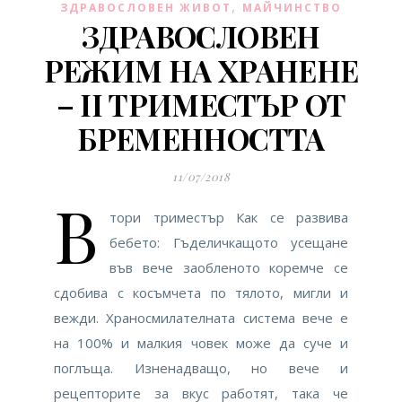
,
ЗДРАВОСЛОВЕН ЖИВОТ
МАЙЧИНСТВО
ЗДРАВОСЛОВЕН
РЕЖИМ НА ХРАНЕНЕ
– II ТРИМЕСТЪР ОТ
БРЕМЕННОСТТА
11/07/2018
В
тори триместър Как се развива
бебето: Гъделичкащото усещане
във вече заобленото коремче се
сдобива с косъмчета по тялото, мигли и
вежди. Храносмилателната система вече е
на 100% и малкия човек може да суче и
поглъща. Изненадващо, но вече и
рецепторите за вкус работят, така че