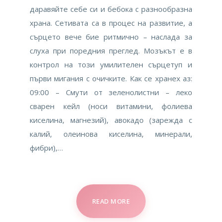
даравяйте себе си и бебока с разнообразна
храна. Сетивата са в процес на развитие, а
сърцето вече бие ритмично – наслада за
слуха при поредния преглед. Мозъкът е в
контрол на този умилителен сърцетуп и
първи мигания с очичките. Как се хранех аз:
09:00 – Смути от зеленолистни – леко
сварен кейл (носи витамини, фолиева
киселина, магнезий), авокадо (зарежда с
калий, олеинова киселина, минерали,
фибри),…
READ MORE