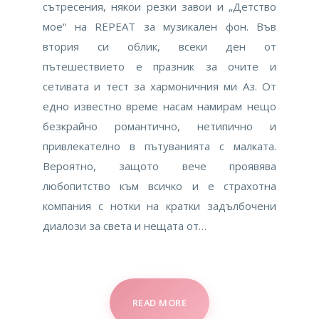
сътресения, някои резки завои и „Детство
мое“ на REPEAT за музикален фон. Във
втория си облик, всеки ден от
пътешествието е празник за очите и
сетивата и тест за хармоничния ми Аз. От
едно известно време насам намирам нещо
безкрайно романтично, нетипично и
привлекателно в пътуванията с малката.
Вероятно, защото вече проявява
любопитство към всичко и е страхотна
компания с нотки на кратки задълбочени
диалози за света и нещата от…
READ MORE