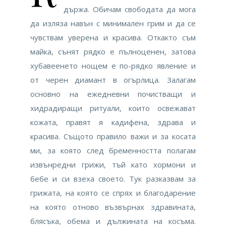
държа. Обичам свободата да мога
да изляза навън с минимален грим и да се
чувствам уверена и красива. Откакто съм
майка, сънят рядко е пълноценен, затова
хубавеенето нощем е по-рядко явление и
от черен диамант в огърлица. Залагам
основно на ежедневни почистващи и
хидрадиращи ритуали, които освежават
кожата, правят я кадифена, здрава и
красива. Същото правило важи и за косата
ми, за която след бременността полагам
извънредни грижи, тъй като хормони и
бебе и си взеха своето. Тук разказвам за
грижата, на която се спрях и благодарение
на която отново възвърнах здравината,
блясъка, обема и дължината на косъма.