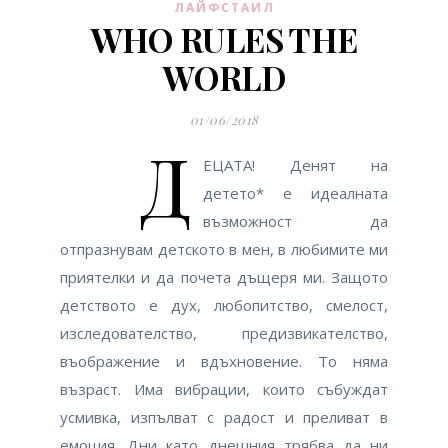
ЛАЙФСТАИЛ
WHO RULES THE
WORLD
01/06/2018
Д
ЕЦАТА! Денят на
детето* е идеалната
възможност да
отпразнувам детското в мен, в любимите ми
приятелки и да почета дъщеря ми. Защото
детството е дух, любопитство, смелост,
изследователство, предизвикателство,
въображение и вдъхновение. То няма
възраст. Има вибрации, които събуждат
усмивка, изпълват с радост и преливат в
емоция. Дни като днешния трябва да ни