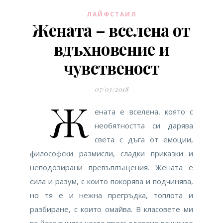
ЛАЙФСТАИЛ
Жената – вселена от
вдъхновение и
чувственост
07/03/2018
Ж
ената е вселена, която с
необятността си дарява
света с дъга от емоции,
философски размисли, сладки приказки и
неподозирани превъплъщения. Жената е
сила и разум, с които покорява и подчинява,
но тя е и нежна прегръдка, топлота и
разбиране, с които омайва. В класовете ми
по йога виняса често пресъздаваме всичките