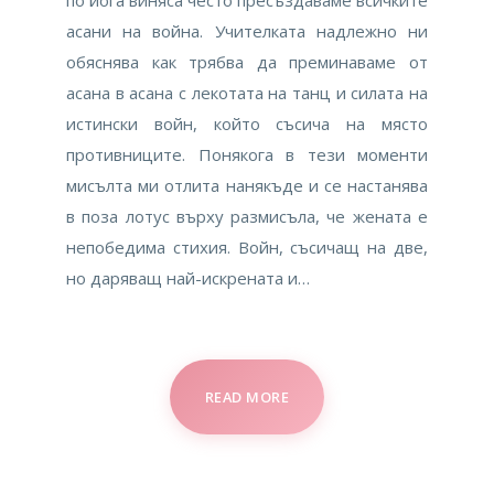
асани на война. Учителката надлежно ни
обяснява как трябва да преминаваме от
асана в асана с лекотата на танц и силата на
истински войн, който съсича на място
противниците. Понякога в тези моменти
мисълта ми отлита нанякъде и се настанява
в поза лотус върху размисъла, че жената е
непобедима стихия. Войн, съсичащ на две,
но даряващ най-искрената и…
READ MORE