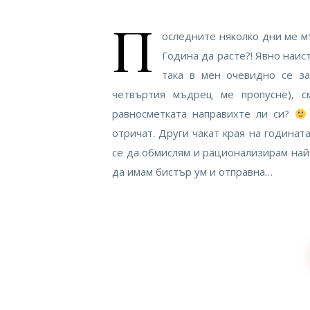
П
оследните няколко дни ме м
Година да расте?! Явно наис
така в мен очевидно се з
четвъртия мъдрец ме пропусне), с
равносметката направихте ли си?
отричат. Други чакат края на годината
се да обмислям и рационализирам най-
да имам бистър ум и отправна…