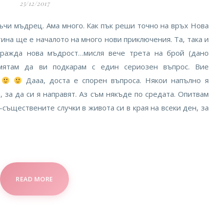
25/12/2017
ъчи мъдрец. Ама много. Как пък реши точно на връх Нова
тина ще е началото на много нови приключения. Та, така и
аражда нова мъдрост…мисля вече трета на брой (дано
мятам да ви подкарам с един сериозен въпрос. Вие
Дааа, доста е спорен въпроса. Някои напълно я
, за да си я направят. Аз съм някъде по средата. Опитвам
съществените случки в живота си в края на всеки ден, за
READ MORE