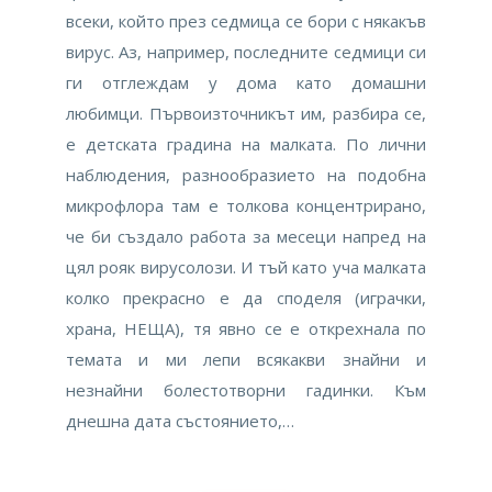
всеки, който през седмица се бори с някакъв
вирус. Аз, например, последните седмици си
ги отглеждам у дома като домашни
любимци. Първоизточникът им, разбира се,
е детската градина на малката. По лични
наблюдения, разнообразието на подобна
микрофлора там е толкова концентрирано,
че би създало работа за месеци напред на
цял рояк вирусолози. И тъй като уча малката
колко прекрасно е да споделя (играчки,
храна, НЕЩА), тя явно се е открехнала по
темата и ми лепи всякакви знайни и
незнайни болестотворни гадинки. Към
днешна дата състоянието,…