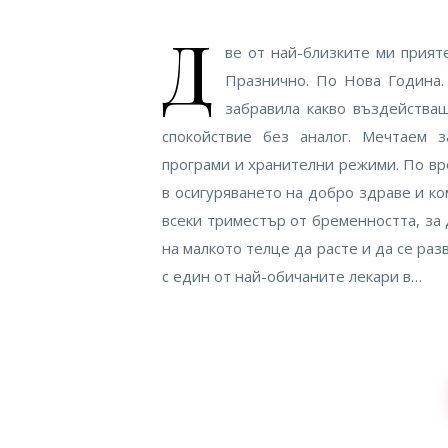
Д
ве от най-близките ми прият
Празнично. По Нова Година.
забравила какво въздейства
спокойствие без аналог. Мечтаем 
програми и хранителни режими. По вр
в осигуряването на добро здраве и ко
всеки триместър от бременността, за
на малкото телце да расте и да се ра
с един от най-обичаните лекари в…