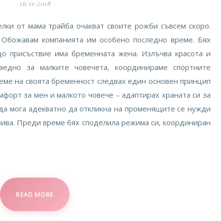
16/11/2018
елки от мама трайба очакват своите рожби съвсем скоро.
 Обожавам компанията им особено последно време. Бях
що присъствие има бременната жена. Излъчва красота и
заедно за малките човечета, координираме спортните
еме на своята бременност следвах един основен принцип
мфорт за мен и малкото човече – адаптирах храната си за
 да мога адекватно да откликна на променящите се нужди
звива. Преди време бях споделила режима си, координиран
READ MORE