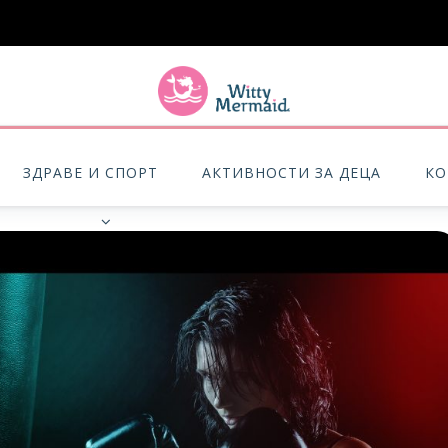
A practical blog for impractical women & mums.
ЗДРАВЕ И СПОРТ
АКТИВНОСТИ ЗА ДЕЦА
КО