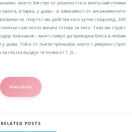
еналин, моето бягство от реалността и моята най-голяма
 залата, в парка, у дома – в зависимост от ангажиментите
въпреки че спортът ми действа като кутия сладолед, 200
тически съм почти винаги готова за него. Тази ми страст
одор Класнаков – моят стимул да превърна бокса в любим
и у дома. Той е от онези треньори, които с умерено строг
 за глътка въздух те почва от 1 :D,…
READ MORE
RELATED POSTS