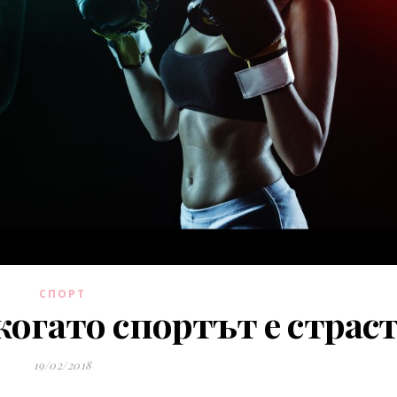
СПОРТ
огато спортът е страс
19/02/2018