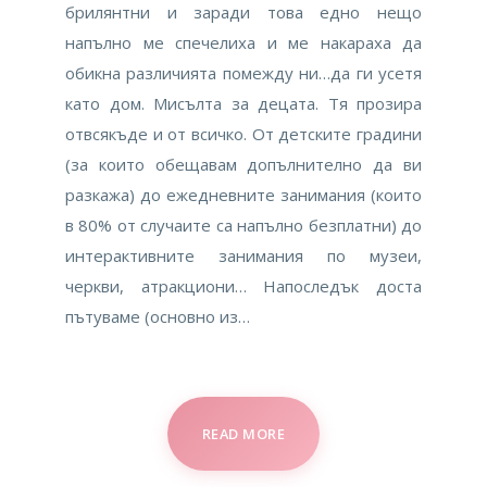
брилянтни и заради това едно нещо
напълно ме спечелиха и ме накараха да
обикна различията помежду ни…да ги усетя
като дом. Мисълта за децата. Тя прозира
отвсякъде и от всичко. От детските градини
(за които обещавам допълнително да ви
разкажа) до ежедневните занимания (които
в 80% от случаите са напълно безплатни) до
интерактивните занимания по музеи,
черкви, атракциони… Напоследък доста
пътуваме (основно из…
READ MORE