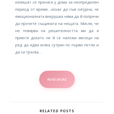
изпишат се пренася у дома за неопределен
период от време….исках да съм сигурна, че
емоционалната вихрушка няма да й попречи
да прочете същината на нещата. Мисля, че
не повярва на решителността ми да я
приютя докато не й се наложи месеци на
ред да идва всяка сутрин по първи петли и
да си тръгва…
READ MORE
RELATED POSTS