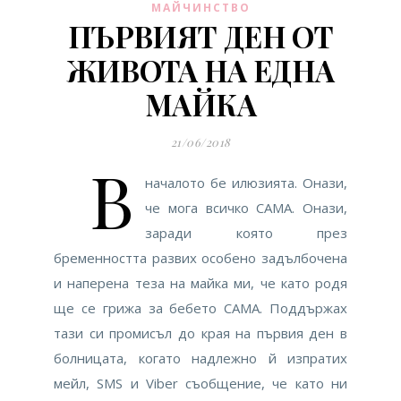
МАЙЧИНСТВО
ПЪРВИЯТ ДЕН ОТ
ЖИВОТА НА ЕДНА
МАЙКА
21/06/2018
В
началото бе илюзията. Онази,
че мога всичко САМА. Онази,
заради която през
бременността развих особено задълбочена
и наперена теза на майка ми, че като родя
ще се грижа за бебето САМА. Поддържах
тази си промисъл до края на първия ден в
болницата, когато надлежно й изпратих
мейл, SMS и Viber съобщение, че като ни