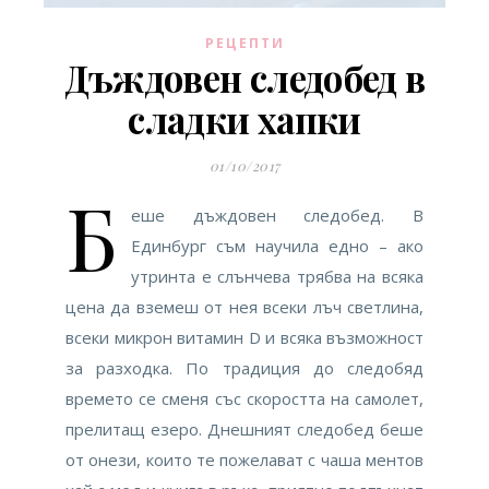
РЕЦЕПТИ
Дъждовен следобед в
сладки хапки
01/10/2017
Б
еше дъждовен следобед. В
Единбург съм научила едно – ако
утринта е слънчева трябва на всяка
цена да вземеш от нея всеки лъч светлина,
всеки микрон витамин D и всяка възможност
за разходка. По традиция до следобяд
времето се сменя със скоростта на самолет,
прелитащ езеро. Днешният следобед беше
от онези, които те пожелават с чаша ментов