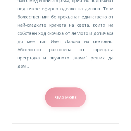
чай с мед и книга в ръка, приятно подпъхнат
под някое ефирно одеало на дивана. Този
божествен миг бе прекъснат единствено от
най-сладките крачета на света, които на
собствен ход скочиха от леглото и дотичаха
до мен тип Ивет Лалова на световно.
Абсолютно разтопена от горещата
прегръдка и звучното „мами“ реших да
дам…
READ MORE