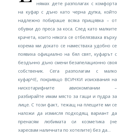
нямах дете разполагах с комфорта
на куфар с дъно като черна дупка, който
надлежно побираше всяка прищявка – от
обувки до преса за коса. След като малките
крачета, които някога се отбелязваха върху
корема ми докато се наместваха удобно се
появиха официално на бял свят, куфарът с
бездънно дъно смени безапелационно своя
собственик. Сега разполагам с малко
куфарЧЕ, покривщо ВСИЧКИ изисквания на
нискотарифните авиокомпании –
разбирайте имам място за гащи и пудра за
лице. С този факт, тежащ на плещите ми се
наложи да измисля подходящ вариант да
пренасям любимата си козметика (не
харесвам наличната по хотелите) без да…