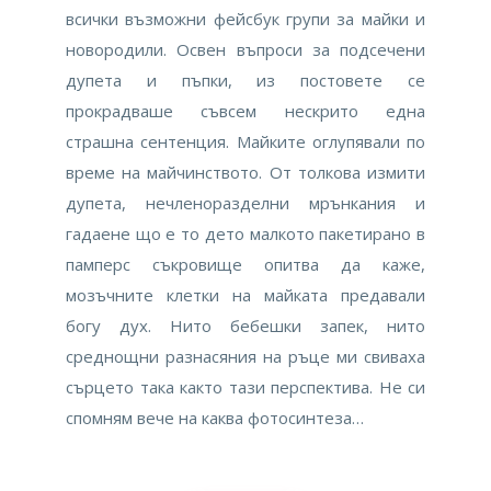
всички възможни фейсбук групи за майки и
новородили. Освен въпроси за подсечени
дупета и пъпки, из постовете се
прокрадваше съвсем нескрито една
страшна сентенция. Майките оглупявали по
време на майчинството. От толкова измити
дупета, нечленоразделни мрънкания и
гадаене що е то дето малкото пакетирано в
памперс съкровище опитва да каже,
мозъчните клетки на майката предавали
богу дух. Нито бебешки запек, нито
среднощни разнасяния на ръце ми свиваха
сърцето така както тази перспектива. Не си
спомням вече на каква фотосинтеза…