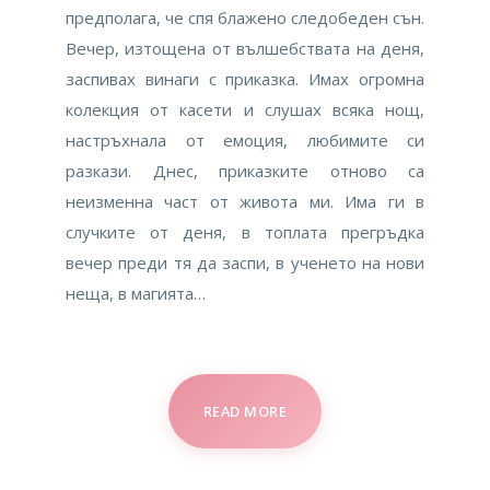
предполага, че спя блажено следобеден сън.
Вечер, изтощена от вълшебствата на деня,
заспивах винаги с приказка. Имах огромна
колекция от касети и слушах всяка нощ,
настръхнала от емоция, любимите си
разкази. Днес, приказките отново са
неизменна част от живота ми. Има ги в
случките от деня, в топлата прегръдка
вечер преди тя да заспи, в ученето на нови
неща, в магията…
READ MORE