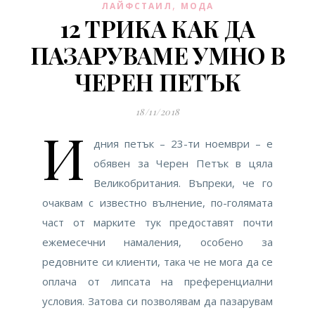
,
ЛАЙФСТАИЛ
МОДА
12 ТРИКА КАК ДА
ПАЗАРУВАМЕ УМНО В
ЧЕРЕН ПЕТЪК
18/11/2018
И
дния петък – 23-ти ноември – е
обявен за Черен Петък в цяла
Великобритания. Въпреки, че го
очаквам с известно вълнение, по-голямата
част от марките тук предоставят почти
ежемесечни намаления, особено за
редовните си клиенти, така че не мога да се
оплача от липсата на преференциални
условия. Затова си позволявам да пазарувам