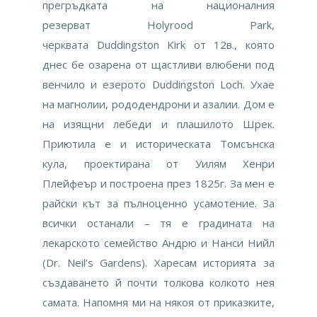
прегръдката на националния
резерват Holyrood Park,
черквата Duddingston Kirk от 12в., която
днес бе озарена от щастливи влюбени под
венчило и езерото Duddingston Loch. Ухае
на магнолии, рододендрони и азалии. Дом е
на изящни лебеди и плашилото Шрек.
Приютила е и историческата Томсънска
кула, проектирана от Уилям Хенри
Плейфеър и построена през 1825г. За мен е
райски кът за пълноценно усамотение. За
всички останали – тя е градината на
лекарското семейство Андрю и Нанси Нийл
(Dr. Neil’s Gardens). Харесам историята за
създаването й почти толкова колкото нея
самата. Напомня ми на някоя от приказките,