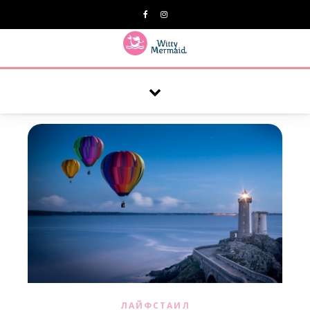
A practical blog for impractical women & mums.
ЛАЙФСТАИЛ