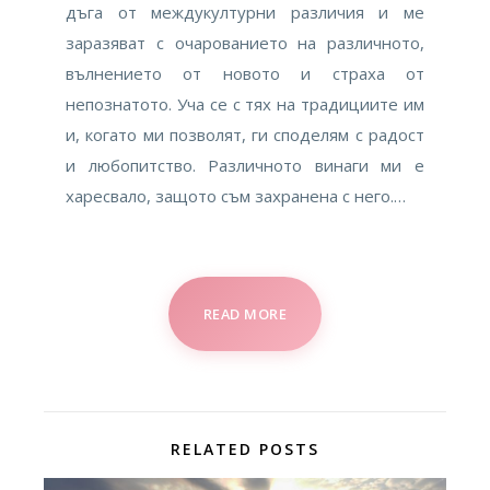
дъга от междукултурни различия и ме
заразяват с очарованието на различното,
вълнението от новото и страха от
непознатото. Уча се с тях на традициите им
и, когато ми позволят, ги споделям с радост
и любопитство. Различното винаги ми е
харесвало, защото съм захранена с него.…
READ MORE
RELATED POSTS