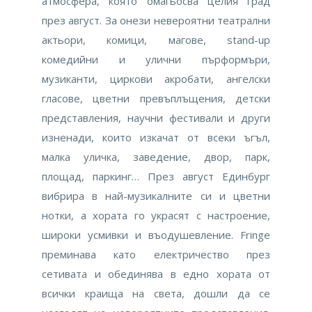
атмосфера, която омагьосва целия град
през август. За онези невероятни театрални
актьори, комици, магове, stand-up
комедийни и улични пърформъри,
музиканти, циркови акробати, ангелски
гласове, цветни превъплъщения, детски
представления, научни фестивали и други
изненади, които изкачат от всеки ъгъл,
малка уличка, заведение, двор, парк,
площад, паркинг… През август Единбург
вибрира в най-музикалните си и цветни
нотки, а хората го украсят с настроение,
широки усмивки и въодушевление. Fringe
преминава като електричество през
сетивата и обединява в едно хората от
всички краища на света, дошли да се