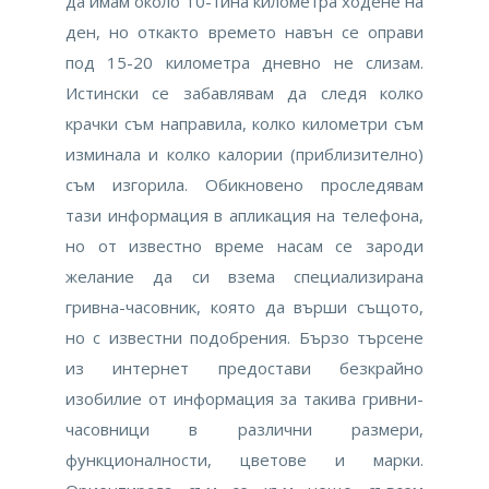
да имам около 10-тина километра ходене на
ден, но откакто времето навън се оправи
под 15-20 километра дневно не слизам.
Истински се забавлявам да следя колко
крачки съм направила, колко километри съм
изминала и колко калории (приблизително)
съм изгорила. Обикновено проследявам
тази информация в апликация на телефона,
но от известно време насам се зароди
желание да си взема специализирана
гривна-часовник, която да върши същото,
но с известни подобрения. Бързо търсене
из интернет предостави безкрайно
изобилие от информация за такива гривни-
часовници в различни размери,
функционалности, цветове и марки.