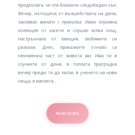
предполага, че спя блажено следобеден сън.
Вечер, изтощена от вълшебствата на деня,
заспивах винаги с приказка. Имах огромна
колекция от касети и слушах всяка нощ,
настръхнала от емоция, любимите си
разкази. Днес, приказките отново са
неизменна част от живота ми. Има ги в
случките от деня, в топлата прегръдка
вечер преди тя да заспи, в ученето на нови
неща, в магията…
READ MORE